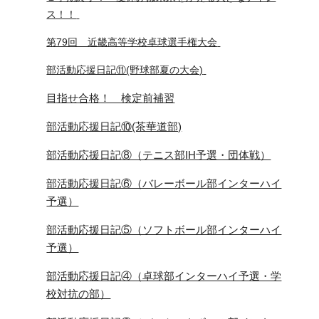
ス！！
第79回 近畿高等学校卓球選手権大会
部活動応援日記⑪(野球部夏の大会)
目指せ合格！ 検定前補習
部活動応援日記⑩(茶華道部)
部活動応援日記⑧（テニス部IH予選・団体戦）
部活動応援日記⑥（バレーボール部インターハイ
予選）
部活動応援日記⑤（ソフトボール部インターハイ
予選）
部活動応援日記④（卓球部インターハイ予選・学
校対抗の部）