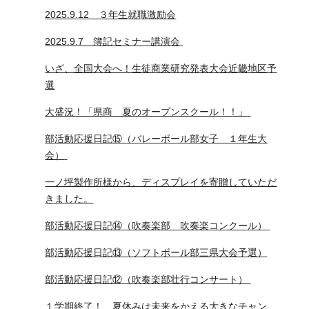
2025.9.12 ３年生就職激励会
2025.9.7 簿記セミナー講演会
いざ、全国大会へ！生徒商業研究発表大会近畿地区予
選
大盛況！「県商 夏のオープンスクール！！」
部活動応援日記⑮（バレーボール部女子 １年生大
会）
一ノ坪製作所様から、ディスプレイを寄贈していただ
きました。
部活動応援日記⑭（吹奏楽部 吹奏楽コンクール）
部活動応援日記⑬（ソフトボール部三県大会予選）
部活動応援日記⑫（吹奏楽部壮行コンサート）
１学期終了！ 夏休みは未来をかえる大きなチャン