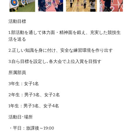
活動目標
1.部活動を通して体力面・精神面を鍛え、充実した競技生
活を送る
2.正しい知識を身に付け、安全な練習環境を作り出す
3.自ら目標を設定し､各大会で上位入賞を目指す
所属部員
3年生：女子1名
2年生：男子3名、女子2名
1年生：男子3名、女子4名
活動日･場所
・平日：放課後～19:00