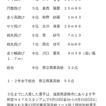
円盤投げ ５位 倉西 陽愛 ２５ｍ８９
走り高跳び ６位 秋野 紗羅 １ｍ４３
やり投げ ６位 古川 准菜 ２９ｍ６６
砲丸投げ ６位 萱 紗弓 ７ｍ１３
砲丸投げ ７位 西出 佳可 ６m８９
走り幅跳び ８位 川口 愛良 ４ｍ３９（追い風
１．７ｍ）
総合 ８位 県立商業高校 ３２点
１・２年女子総合 県立商業高校 ５０点
３位までに入賞した選手は、滋賀県彦根市にあります平
和堂ＨＡＴＯスタジアムで9月13日(金)から9月15日(日)に
開催される第57回近畿高等学校ユース陸上競技対校選手