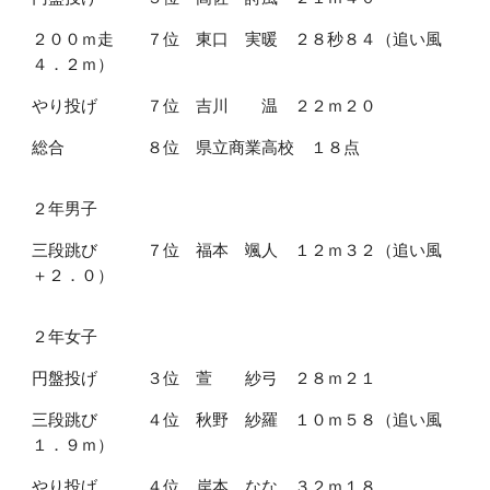
２００ｍ走 ７位 東口 実暖 ２８秒８４（追い風
４．２ｍ）
やり投げ ７位 吉川 温 ２２ｍ２０
総合 ８位 県立商業高校 １８点
２年男子
三段跳び ７位 福本 颯人 １２ｍ３２（追い風
＋２．０）
２年女子
円盤投げ ３位 萱 紗弓 ２８ｍ２１
三段跳び ４位 秋野 紗羅 １０ｍ５８（追い風
１．９ｍ）
やり投げ ４位 岸本 なな ３２ｍ１８